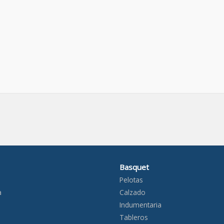
Basquet
Pelotas
a
Calzado
Indumentaria
Tableros