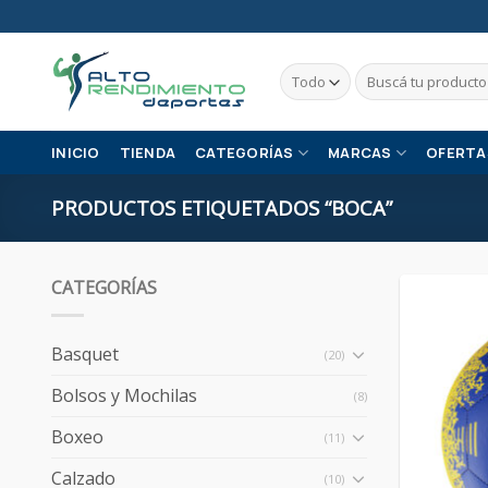
Skip
to
content
Buscar
por:
INICIO
TIENDA
CATEGORÍAS
MARCAS
OFERTA
PRODUCTOS ETIQUETADOS “BOCA”
CATEGORÍAS
Basquet
(20)
Bolsos y Mochilas
(8)
Boxeo
(11)
Calzado
(10)