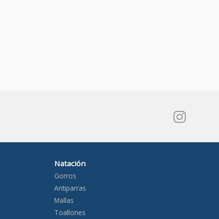
Natación
Gorros
Antiparras
Mallas
Toallones