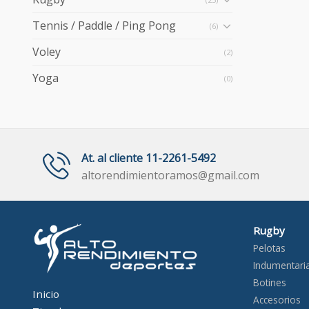
Tennis / Paddle / Ping Pong
(6)
Voley
(2)
Yoga
(0)
At. al cliente 11-2261-5492
altorendimientoramos@gmail.com
Rugby
Pelotas
Indumentari
Botines
Inicio
Accesorios