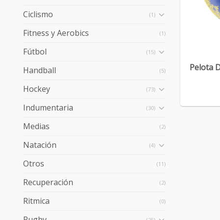
Ciclismo
(1)
Fitness y Aerobics
(1)
+
Fútbol
(15)
Pelota D
Handball
(5)
Hockey
(73)
Indumentaria
(30)
Medias
(2)
Natación
(4)
Otros
(11)
Recuperación
(2)
Ritmica
(0)
Rugby
(25)