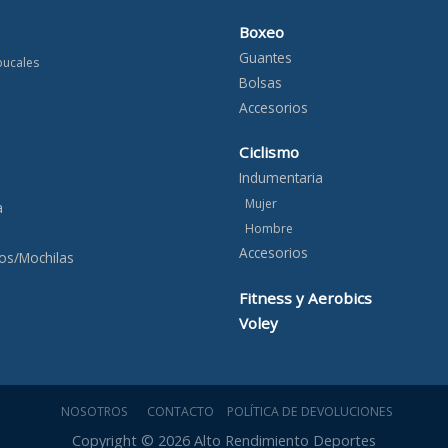
Boxeo
Guantes
bucales
Bolsas
Accesorios
Ciclismo
Indumentaria
Mujer
a
Hombre
Accesorios
os/Mochilas
Fitness y Aerobics
Voley
NOSOTROS
CONTACTO
POLÍTICA DE DEVOLUCIONES
Copyright © 2026 Alto Rendimiento Deportes