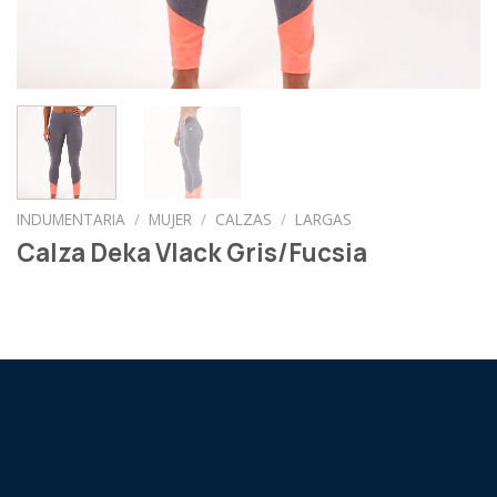
INDUMENTARIA
/
MUJER
/
CALZAS
/
LARGAS
Calza Deka Vlack Gris/Fucsia