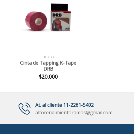
+
BOXEO
Cinta de Tapping K-Tape
DRB
$
20.000
At. al cliente 11-2261-5492
altorendimientoramos@gmail.com