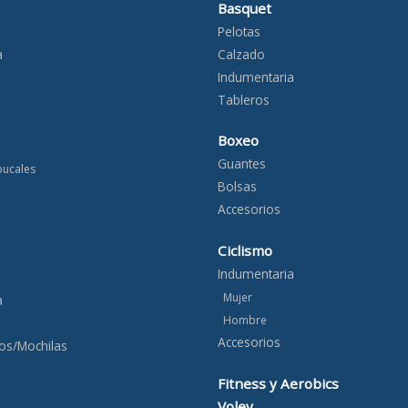
Basquet
Pelotas
a
Calzado
Indumentaria
Tableros
Boxeo
Guantes
bucales
Bolsas
Accesorios
Ciclismo
Indumentaria
Mujer
a
Hombre
Accesorios
os/Mochilas
Fitness y Aerobics
Voley