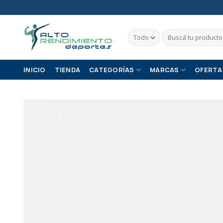
Skip
to
content
Buscar
por:
INICIO
TIENDA
CATEGORÍAS
MARCAS
OFERTA