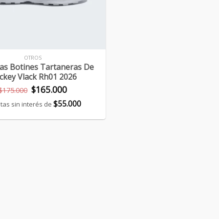
OTROS
las Botines Tartaneras De
ckey Vlack Rh01 2026
El
El
$
165.000
$
175.000
precio
precio
$
55.000
tas sin interés de
original
actual
era:
es:
$175.000.
$165.000.