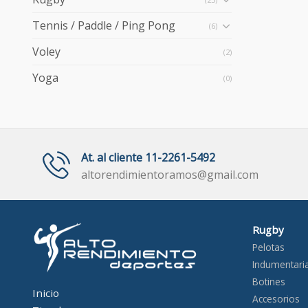
Tennis / Paddle / Ping Pong
(6)
Voley
(2)
Yoga
(0)
At. al cliente 11-2261-5492
altorendimientoramos@gmail.com
Rugby
Pelotas
Indumentari
Botines
Inicio
Accesorios