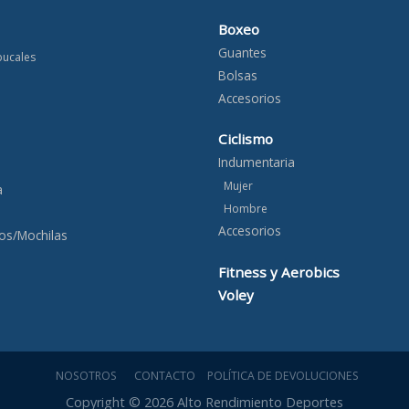
Boxeo
Guantes
bucales
Bolsas
Accesorios
Ciclismo
Indumentaria
Mujer
a
Hombre
Accesorios
os/Mochilas
Fitness y Aerobics
Voley
NOSOTROS
CONTACTO
POLÍTICA DE DEVOLUCIONES
Copyright © 2026 Alto Rendimiento Deportes