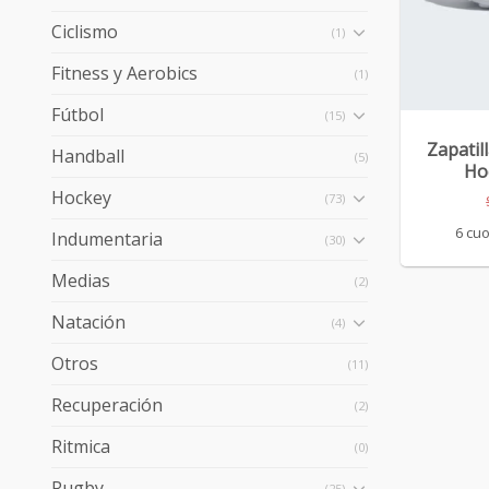
Ciclismo
(1)
Fitness y Aerobics
(1)
+
Fútbol
(15)
Zapatil
Handball
(5)
Ho
Hockey
(73)
6 cuo
Indumentaria
(30)
Medias
(2)
Natación
(4)
Otros
(11)
Recuperación
(2)
Ritmica
(0)
Rugby
(25)