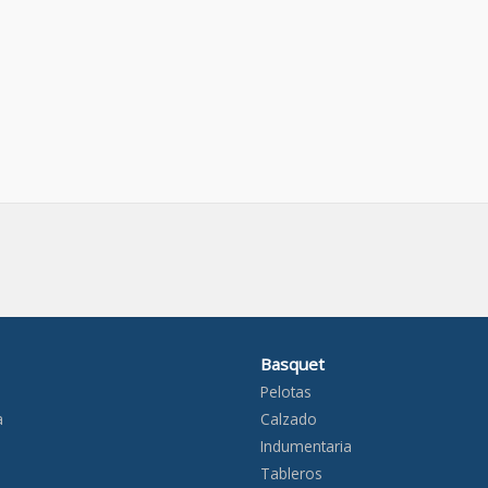
Basquet
Pelotas
a
Calzado
Indumentaria
Tableros