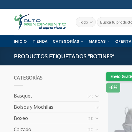
Skip
to
content
Buscar
por:
INICIO
TIENDA
CATEGORÍAS
MARCAS
OFERTA
PRODUCTOS ETIQUETADOS “BOTINES”
Envío Grati
CATEGORÍAS
-6%
Basquet
(20)
Bolsos y Mochilas
(8)
Boxeo
(11)
Calzado
(10)