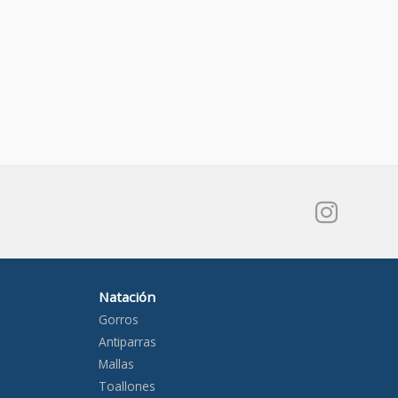
Natación
Gorros
Antiparras
Mallas
Toallones