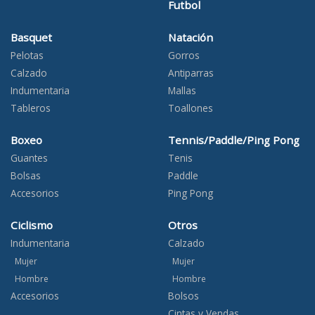
Futbol
Basquet
Natación
Pelotas
Gorros
Calzado
Antiparras
Indumentaria
Mallas
Tableros
Toallones
Boxeo
Tennis/Paddle/Ping Pong
Guantes
Tenis
Bolsas
Paddle
Accesorios
Ping Pong
Ciclismo
Otros
Indumentaria
Calzado
Mujer
Mujer
Hombre
Hombre
Accesorios
Bolsos
Cintas y Vendas