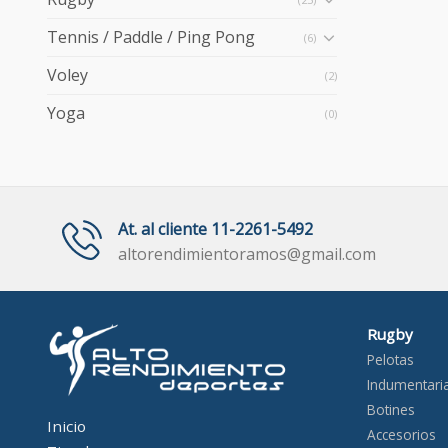
Tennis / Paddle / Ping Pong
(6)
Voley
(2)
Yoga
(0)
At. al cliente 11-2261-5492
altorendimientoramos@gmail.com
Rugby
Pelotas
Indumentari
Botines
Inicio
Accesorios