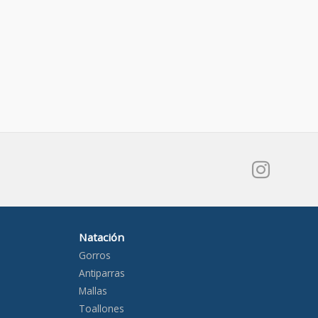
Natación
Gorros
Antiparras
Mallas
Toallones