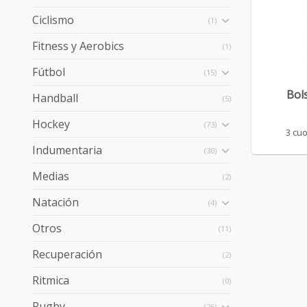
Ciclismo
(1)
Fitness y Aerobics
(1)
+
Fútbol
(15)
Bol
Handball
(5)
Hockey
(73)
3 cuo
Indumentaria
(30)
Medias
(2)
Natación
(4)
Otros
(11)
Recuperación
(2)
Ritmica
(0)
Rugby
(25)