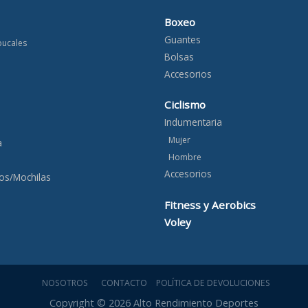
Boxeo
Guantes
bucales
Bolsas
Accesorios
Ciclismo
Indumentaria
Mujer
a
Hombre
Accesorios
os/Mochilas
Fitness y Aerobics
Voley
NOSOTROS
CONTACTO
POLÍTICA DE DEVOLUCIONES
Copyright © 2026 Alto Rendimiento Deportes