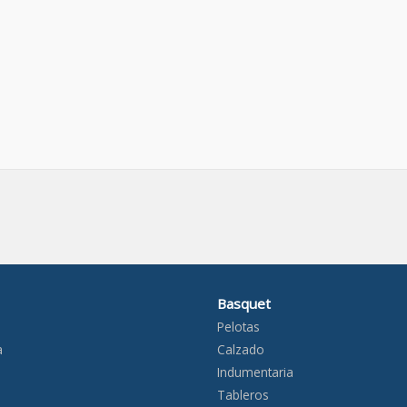
Basquet
Pelotas
a
Calzado
Indumentaria
Tableros