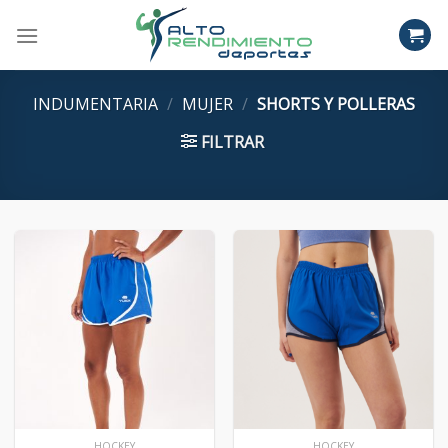
Skip
to
content
INDUMENTARIA
/
MUJER
/
SHORTS Y POLLERAS
FILTRAR
HOCKEY
HOCKEY