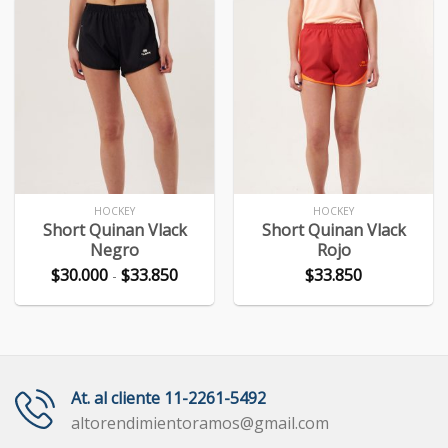
HOCKEY
HOCKEY
Short Quinan Vlack
Short Quinan Vlack
Negro
Rojo
Rango
$
30.000
$
33.850
$
33.850
-
de
precios:
desde
$30.000
hasta
$33.850
At. al cliente 11-2261-5492
altorendimientoramos@gmail.com