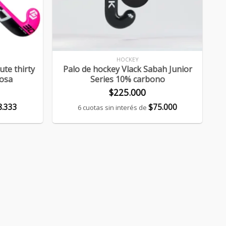
+
HOCKEY
ute thirty
Palo de hockey Vlack Sabah Junior
rosa
Series 10% carbono
$
225.000
8.333
$
75.000
6 cuotas sin interés de