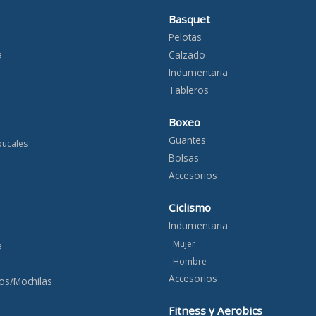
Basquet
Pelotas
a
Calzado
Indumentaria
Tableros
Boxeo
Guantes
bucales
Bolsas
Accesorios
Ciclismo
Indumentaria
Mujer
a
Hombre
Accesorios
os/Mochilas
Fitness y Aerobics