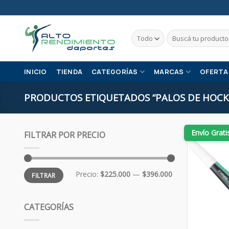
Skip
to
content
Buscar
por:
INICIO
TIENDA
CATEGORÍAS
MARCAS
OFERTA
PRODUCTOS ETIQUETADOS “PALOS DE HOCK
Envío Grati
FILTRAR POR PRECIO
Precio
Precio
Precio:
$225.000
—
$396.000
FILTRAR
mínimo
máximo
CATEGORÍAS