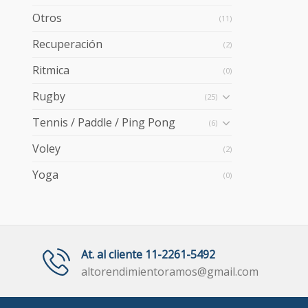
Otros
(11)
Recuperación
(2)
Ritmica
(0)
Rugby
(25)
Tennis / Paddle / Ping Pong
(6)
Voley
(2)
Yoga
(0)
At. al cliente 11-2261-5492
altorendimientoramos@gmail.com