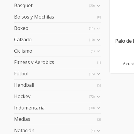
Basquet
(20)
Bolsos y Mochilas
(8)
+
Boxeo
(11)
Calzado
(10)
Palo de 
Ciclismo
(1)
Fitness y Aerobics
(1)
6 cuo
Fútbol
(15)
Handball
(5)
Hockey
(72)
Indumentaria
(30)
Medias
(2)
Natación
(4)