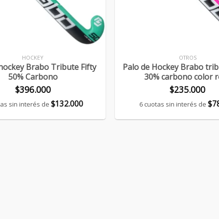
+
HOCKEY
OTROS
hockey Brabo Tribute Fifty
Palo de Hockey Brabo trib
50% Carbono
30% carbono color 
$
396.000
$
235.000
$
132.000
$
7
tas sin interés de
6 cuotas sin interés de