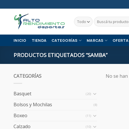
Skip
to
content
Buscar
por:
INICIO
TIENDA
CATEGORÍAS
MARCAS
OFERTA
PRODUCTOS ETIQUETADOS “SAMBA”
CATEGORÍAS
No se han 
Basquet
(20)
Bolsos y Mochilas
(8)
Boxeo
(11)
Calzado
(10)