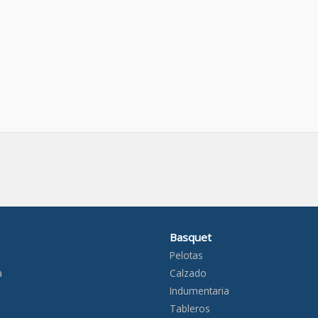
Basquet
Pelotas
a
Calzado
Indumentaria
Tableros