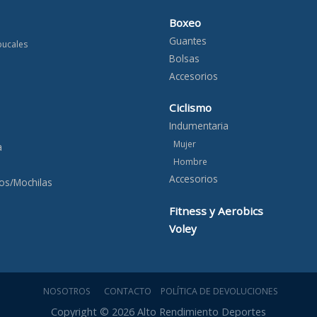
Boxeo
Guantes
bucales
Bolsas
Accesorios
Ciclismo
Indumentaria
Mujer
a
Hombre
Accesorios
os/Mochilas
Fitness y Aerobics
Voley
NOSOTROS
CONTACTO
POLÍTICA DE DEVOLUCIONES
Copyright © 2026 Alto Rendimiento Deportes