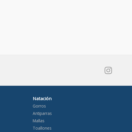
Natación
Gorros
Antiparras
Mallas
Toallones