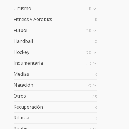
Ciclismo
(1)
Fitness y Aerobics
(1)
Fútbol
(15)
Handball
(5)
Hockey
(72)
Indumentaria
(30)
Medias
(2)
Natación
(4)
Otros
(11)
Recuperación
(2)
Ritmica
(0)
Rugby
(25)