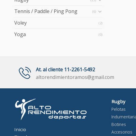
Tennis / Paddle / Ping Pong
(6)
Voley
(2)
Yoga
(0)
At. al cliente 11-2261-5492
altorendimientoramos@gmail.com
Rugby
Pelotas
Indumentari
Botines
Inicio
Accesorios