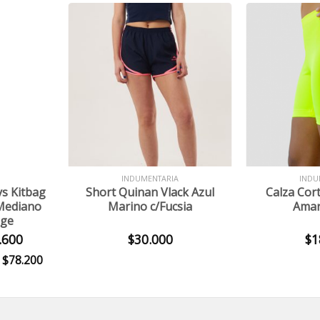
+
+
INDUMENTARIA
INDU
s Kitbag
Short Quinan Vlack Azul
Calza Cort
 Mediano
Marino c/Fucsia
Amari
nge
El
.600
$
30.000
$
1
precio
$
78.200
e
l
actual
es:
00.
$234.600.