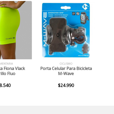
+
MENTARIA
CICLISMO
a Fiona Vlack
Porta Celular Para Bicicleta
llo Fluo
M-Wave
8.540
$
24.990