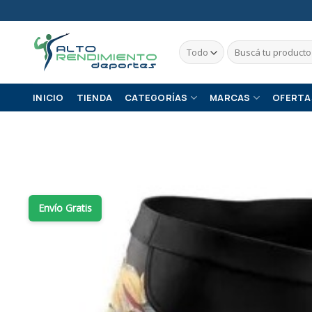
Skip
to
content
Buscar
por:
INICIO
TIENDA
CATEGORÍAS
MARCAS
OFERTA
Envío Gratis