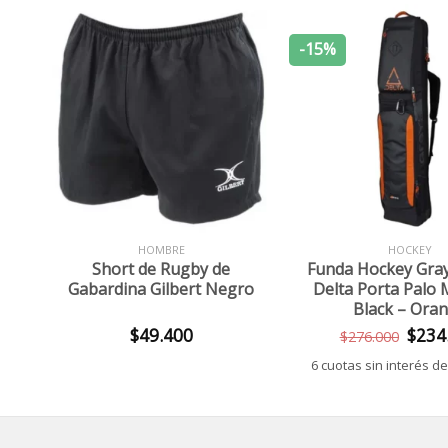
-15%
+
+
HOMBRE
HOCKEY
n
Short de Rugby de
Funda Hockey Gray
Gabardina Gilbert Negro
Delta Porta Palo
Black – Ora
El
$
49.400
$
234
$
276.000
ecio
precio
6 cuotas sin interés d
tual
origina
era:
13.000.
$276.0