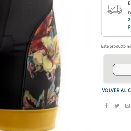
E
E
2
p
Este producto no
VOLVER AL 