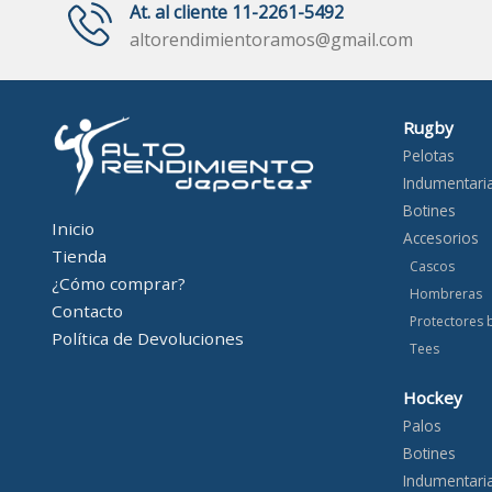
At. al cliente 11-2261-5492
altorendimientoramos@gmail.com
Rugby
Pelotas
Indumentari
Botines
Inicio
Accesorios
Tienda
Cascos
¿Cómo comprar?
Hombreras
Contacto
Protectores 
Política de Devoluciones
Tees
Hockey
Palos
Botines
Indumentari