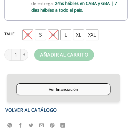
de entrega:
24hs hábiles en CABA y GBA | 7
días hábiles a todo el país.
TALLE
XS
S
M
L
XL
XXL
Calza Larga Termica Gilbert Negra Adulto cantidad
AÑADIR AL CARRITO
VOLVER AL CATÁLOGO