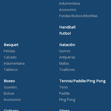
Indumentaria
Accesorios
Fundas/Bolsos/Mochilas
Handball
Futbol
Basquet
Natación
Pelotas
Gorros
Calzado
Antiparras
Indumentaria
Mallas
Tableros
Toallones
Boxeo
Tennis/Paddle/Ping Pong
Guantes
Tenis
Bolsas
Paddle
Accesorios
Ping Pong
Ciclismo
Otros