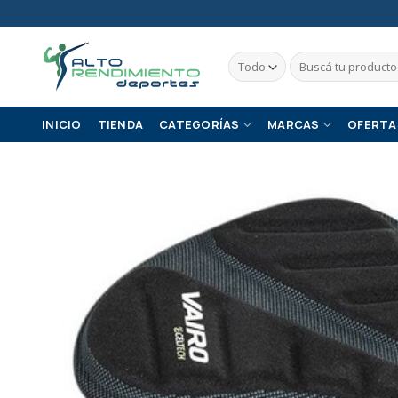
Skip
to
content
Buscar
por:
INICIO
TIENDA
CATEGORÍAS
MARCAS
OFERTA