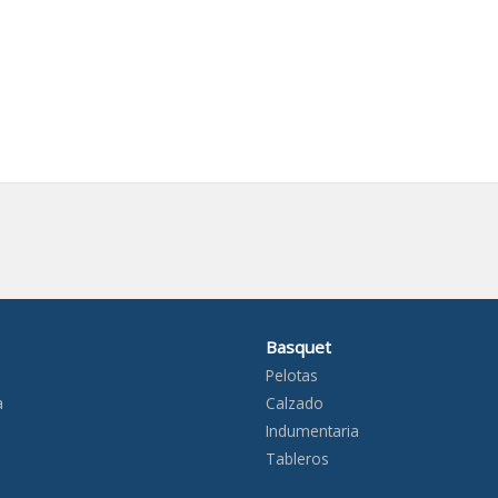
Basquet
Pelotas
a
Calzado
Indumentaria
Tableros