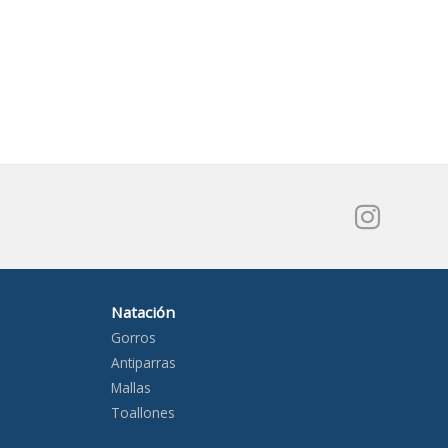
Natación
Gorros
Antiparras
Mallas
Toallones