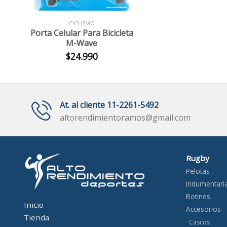
+
CICLISMO
Porta Celular Para Bicicleta
M-Wave
$
24.990
At. al cliente 11-2261-5492
altorendimientoramos@gmail.com
Rugby
Pelotas
Indumentari
Botines
Inicio
Accesorios
Tienda
Cascos