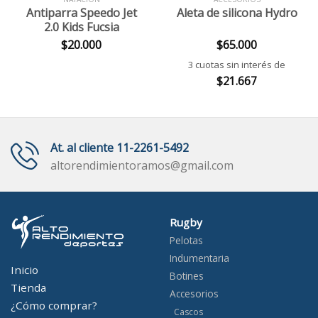
Antiparra Speedo Jet
Aleta de silicona Hydro
2.0 Kids Fucsia
$
20.000
$
65.000
3 cuotas sin interés de
$
21.667
At. al cliente 11-2261-5492
altorendimientoramos@gmail.com
Rugby
Pelotas
Indumentaria
Inicio
Botines
Tienda
Accesorios
¿Cómo comprar?
Cascos