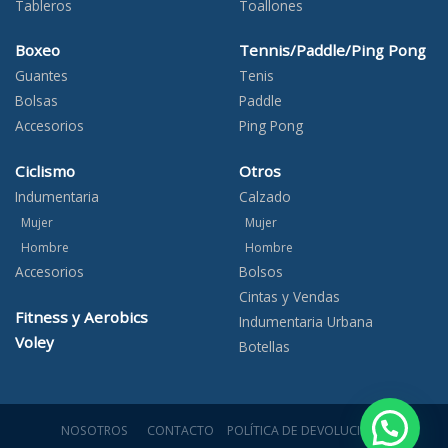
Tableros
Toallones
Boxeo
Tennis/Paddle/Ping Pong
Guantes
Tenis
Bolsas
Paddle
Accesorios
Ping Pong
Ciclismo
Otros
Indumentaria
Calzado
Mujer
Mujer
Hombre
Hombre
Accesorios
Bolsos
Cintas y Vendas
Fitness y Aerobics
Indumentaria Urbana
Voley
Botellas
¿Necesitás ayuda?
NOSOTROS
CONTACTO
POLÍTICA DE DEVOLUCIONES