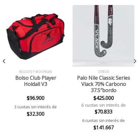
BOLSOS Y MOCHILAS
OTROS
Bolso Club Player
Palo Nile Classic Series
Holdall V3
Vlack 70% Carbono
37.5″bordo
$
96.900
$
425.000
6 cuotas sin interés de
3 cuotas sin interés de
$
70.833
$
32.300
6 cuotas sin interés de
$
141.667