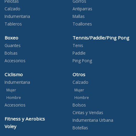
Pelotas
Gorros
Calzado
Antiparras
Indumentaria
Mallas
Tableros
Toallones
Boxeo
Tennis/Paddle/Ping Pong
Guantes
Tenis
Bolsas
Paddle
Accesorios
Ping Pong
Ciclismo
Otros
Indumentaria
Calzado
Mujer
Mujer
Hombre
Hombre
Accesorios
Bolsos
Cintas y Vendas
Fitness y Aerobics
Indumentaria Urbana
Voley
Botellas