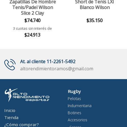
Zapatillas De Hombre
Short de Tenis LXI
Tenis/Padel Wilson
Blanco Wilson
Slice 2 Clay
$
74.740
$
35.150
3 cuotas sin interés de
$
24.913
At. al cliente 11-2261-5492
altorendimientoramos@gmail.com
Rugby
Pelotas
Indumentaria
Inicio
Botines
Tienda
Accesorios
¿Cómo comprar?