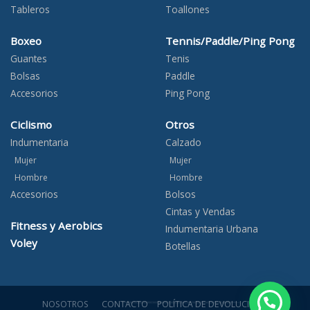
Tableros
Toallones
Boxeo
Tennis/Paddle/Ping Pong
Guantes
Tenis
Bolsas
Paddle
Accesorios
Ping Pong
Ciclismo
Otros
Indumentaria
Calzado
Mujer
Mujer
Hombre
Hombre
Accesorios
Bolsos
Cintas y Vendas
Fitness y Aerobics
Indumentaria Urbana
Voley
Botellas
¿Necesitás ayuda?
NOSOTROS
CONTACTO
POLÍTICA DE DEVOLUCIONES