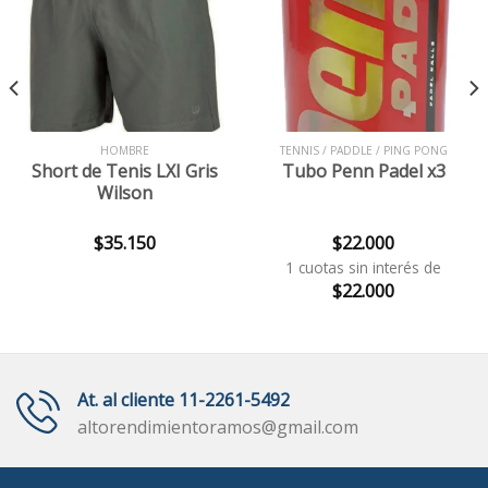
HOMBRE
TENNIS / PADDLE / PING PONG
Short de Tenis LXI Gris
Tubo Penn Padel x3
Wilson
$
35.150
$
22.000
1 cuotas sin interés de
$
22.000
At. al cliente 11-2261-5492
altorendimientoramos@gmail.com