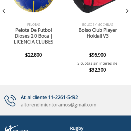
PELOTAS
BOLSOS Y MOCHILAS
Pelota De Futbol
Bolso Club Player
Dioses 2.0 Boca |
Holdall V3
LICENCIA CLUBES
$
22.800
$
96.900
3 cuotas sin interés de
$
32.300
At. al cliente 11-2261-5492
altorendimientoramos@gmail.com
Rugby