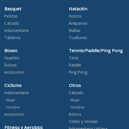
Basquet
Natación
Pelotas
Gorros
Calzado
Antiparras
Indumentaria
Mallas
Tableros
Toallones
Boxeo
Tennis/Paddle/Ping Pong
Guantes
Tenis
Bolsas
Paddle
Accesorios
Ping Pong
Ciclismo
Otros
Indumentaria
Calzado
Mujer
Mujer
Hombre
Hombre
Accesorios
Bolsos
Cintas y Vendas
Fitness y Aerobics
Indumentaria Urbana