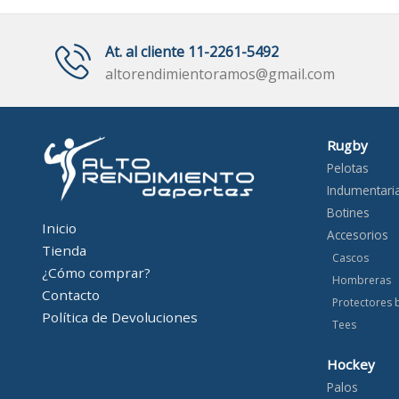
000.
At. al cliente 11-2261-5492
altorendimientoramos@gmail.com
Rugby
Pelotas
Indumentari
Botines
Inicio
Accesorios
Tienda
Cascos
¿Cómo comprar?
Hombreras
Contacto
Protectores 
Política de Devoluciones
Tees
Hockey
Palos