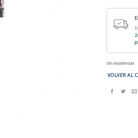
E
E
2
p
Sin existencias
VOLVER AL 