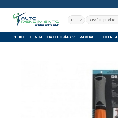
Skip
to
content
Buscar
por:
INICIO
TIENDA
CATEGORÍAS
MARCAS
OFERTA