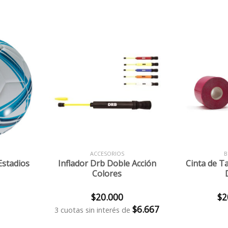
+
+
ACCESORIOS
B
Estadios
Inflador Drb Doble Acción
Cinta de T
Colores
$
20.000
$
2
$
6.667
3 cuotas sin interés de