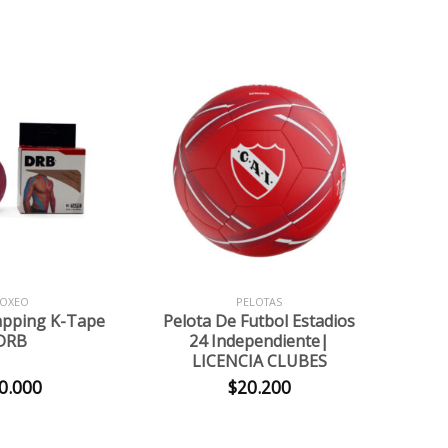
+
OXEO
PELOTAS
apping K-Tape
Pelota De Futbol Estadios
DRB
24 Independiente|
LICENCIA CLUBES
0.000
$
20.200