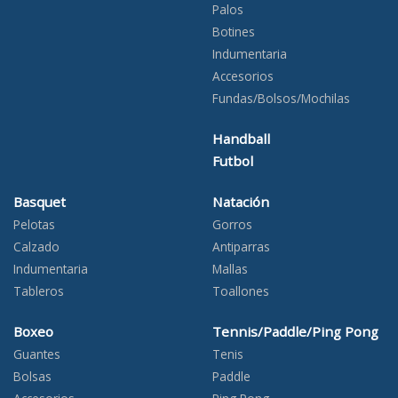
Palos
Botines
Indumentaria
Accesorios
Fundas/Bolsos/Mochilas
Handball
Futbol
Basquet
Natación
Pelotas
Gorros
Calzado
Antiparras
Indumentaria
Mallas
Tableros
Toallones
Boxeo
Tennis/Paddle/Ping Pong
Guantes
Tenis
Bolsas
Paddle