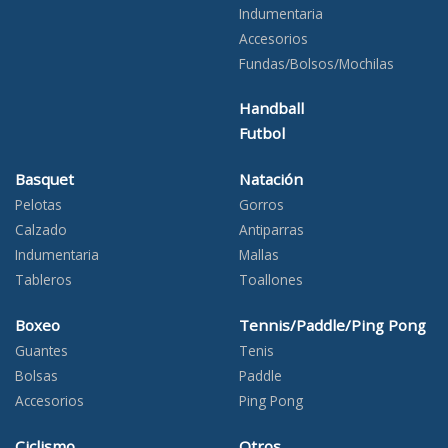
Indumentaria
Accesorios
Fundas/Bolsos/Mochilas
Handball
Futbol
Basquet
Natación
Pelotas
Gorros
Calzado
Antiparras
Indumentaria
Mallas
Tableros
Toallones
Boxeo
Tennis/Paddle/Ping Pong
Guantes
Tenis
Bolsas
Paddle
Accesorios
Ping Pong
Ciclismo
Otros