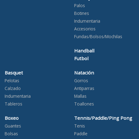
Palos
Botines
Indumentaria
Accesorios
Fundas/Bolsos/Mochilas
Handball
Futbol
Basquet
Natación
Pelotas
Gorros
Calzado
Antiparras
Indumentaria
Mallas
Tableros
Toallones
Boxeo
Tennis/Paddle/Ping Pong
Guantes
Tenis
Bolsas
Paddle