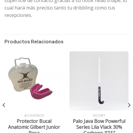
superficie de contacto gracias a su hook head shape, lo
cual hará más preciso tanto tu dribbling como tus
recepciones.
Productos Relacionados
ACCESORIOS
HOCKEY
Protector Bucal
Palo Java Bow Powerful
Anatomic Gilbert Junior
Series Lila Vlack 30%
Rosa
Carbono 37.5″