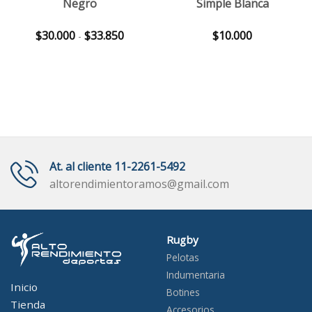
Negro
Simple Blanca
Rango
$
30.000
$
33.850
$
10.000
-
de
precios:
desde
$30.000
hasta
$33.850
At. al cliente 11-2261-5492
altorendimientoramos@gmail.com
Rugby
Pelotas
Indumentaria
Inicio
Botines
Tienda
Accesorios