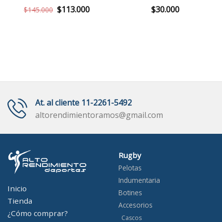
El
El
$
113.000
$
30.000
$
145.000
precio
precio
original
actual
era:
es:
$145.000.
$113.000.
At. al cliente 11-2261-5492
altorendimientoramos@gmail.com
Rugby
Pelotas
Indumentaria
Inicio
Botines
Tienda
Accesorios
¿Cómo comprar?
Cascos