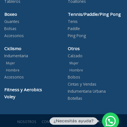
Tableros
Toallones
Boxeo
Tennis/Paddle/Ping Pong
Guantes
Tenis
Bolsas
Paddle
Accesorios
Ping Pong
Ciclismo
Otros
Indumentaria
Calzado
Mujer
Mujer
Hombre
Hombre
Accesorios
Bolsos
Cintas y Vendas
Fitness y Aerobics
Indumentaria Urbana
Voley
Botellas
¿Necesitás ayuda?
NOSOTROS
CONTACTO
POLÍTICA DE DEVOLUCIONES