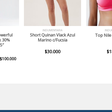
+
+
INDUMENTARIA
INDU
owerful
Short Quinan Vlack Azul
Top Nile 
ck 30%
Marino c/Fucsia
5″
$
30.000
$
1
$
100.000