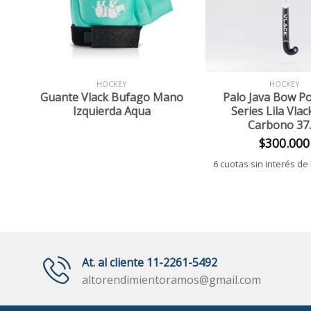
+
+
HOCKEY
HOCKEY
Guante Vlack Bufago Mano
Palo Java Bow P
Izquierda Aqua
Series Lila Vla
Carbono 37.
$
300.000
6 cuotas sin interés de
At. al cliente 11-2261-5492
altorendimientoramos@gmail.com