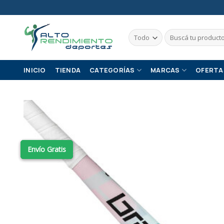
Skip
to
content
Buscar
por:
INICIO
TIENDA
CATEGORÍAS
MARCAS
OFERTA
Envío Gratis
Envío Gratis
Envío Gratis