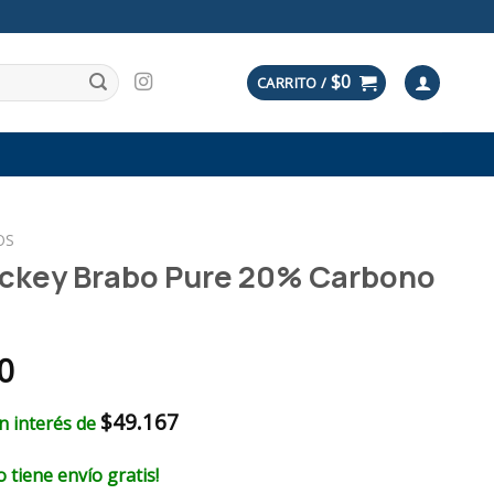
$
0
CARRITO /
OS
ckey Brabo Pure 20% Carbono
0
$
49.167
in interés de
 tiene envío gratis!