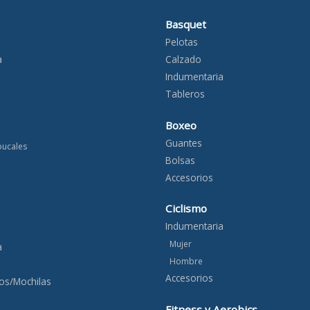
Basquet
Pelotas
a
Calzado
Indumentaria
Tableros
Boxeo
Guantes
bucales
Bolsas
Accesorios
Ciclismo
Indumentaria
Mujer
a
Hombre
Accesorios
os/Mochilas
Fitness y Aerobics