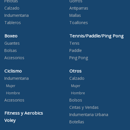
Pelotas
Gorros
Calzado
Antiparras
Indumentaria
Mallas
Tableros
Toallones
Boxeo
Tennis/Paddle/Ping Pong
Guantes
Tenis
Bolsas
Paddle
Accesorios
Ping Pong
Ciclismo
Otros
Indumentaria
Calzado
Mujer
Mujer
Hombre
Hombre
Accesorios
Bolsos
Cintas y Vendas
Fitness y Aerobics
Indumentaria Urbana
Voley
Botellas