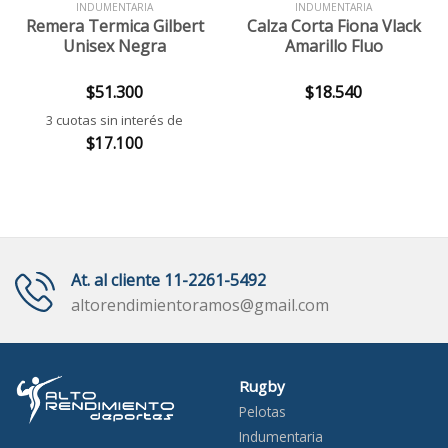
INDUMENTARIA
INDUMENTARIA
Remera Termica Gilbert
Calza Corta Fiona Vlack
Unisex Negra
Amarillo Fluo
$
51.300
$
18.540
3 cuotas sin interés de
$
17.100
At. al cliente 11-2261-5492
altorendimientoramos@gmail.com
Rugby
Pelotas
Indumentaria